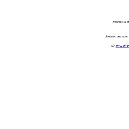
envíanos tu p
Servicios prestados
©
www.es