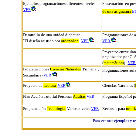
Ejemplos programaciones diferentes niveles.
Presentación en po
VER
de una asignatura
Bá
Desarrollo de una unidad didáctica:
Programaciones de a
"El diseño asistido por
ordenador"
.
VER
VER
Proyectos curricular
organizados por C. 
(
matemáticas
)
VE
Programaciones
Ciencias Naturales
(Primaria y
Programaciones aula
Secundaria)
VER
Proyecto de
Lectura
.
VER
Ciencias Naturales (
Plan Acción Tutorial Personas
Adultas
.
VER
Programa Español p
Programación
Tecnología.
Varios niveles.
VER
Recursos para
tutorí
Para ver más ejemplos y r