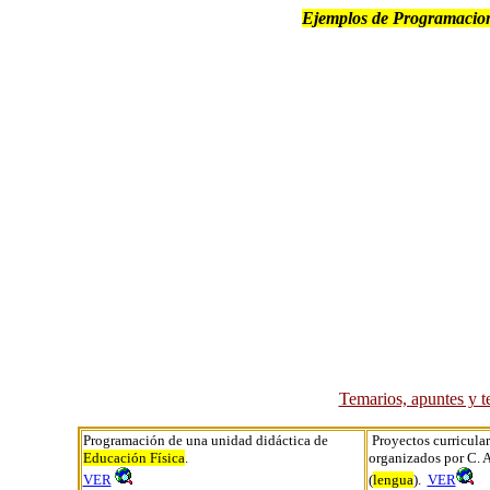
Ejemplos de Programacio
Temarios, apuntes y t
Programación de una unidad didáctica de
Proyectos curricula
Educación Física
.
organizados por C. 
VER
(
lengua
).
VER