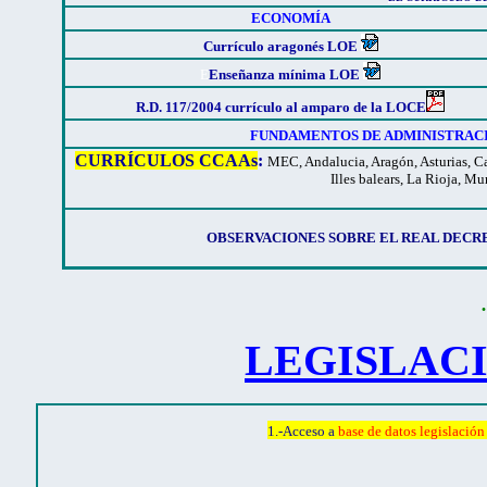
ECONOMÍA
Currículo aragonés LOE
E
Enseñanza mínima LOE
R.D. 117/2004 currículo al amparo de la LOCE
FUNDAMENTOS DE ADMINISTRACIÓN 
CURRÍCULOS CCAAs
:
MEC
,
Andalucia
,
Aragón
,
Asturias
,
Ca
I
lles balears
,
La Rioja
,
Mur
OBSERVACIONES SOBRE EL REAL DECRETO
.
LEGISLAC
1.-Acceso a
base de datos legislación