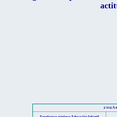
acti
ENSEÑA
Enseñanzas mínimas Educación Infantil